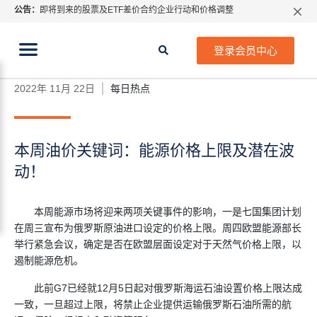
公告：
即将到来的股票及ETF差价合约企业行动和价格调整
指数过夜利息特别调整
当前位置:
2026年8月份市场假期交易通告
首页
>
每日热点
>
本周油价关键词：能源价格上限及潜
登录会员中心
在波动！
MetaTrader桌面版更新通知
如何获取最新 MetaTrader 4（MT4）更新
2022年 11月 22日
每日热点
ATFX呼吁推进金融市场合规、安全、有序、良性发展
本周油价关键词：能源价格上限及潜在波
动！
本周能源市场将迎来两项关键事件的影响，一是七国集团计划
在周三宣布为俄罗斯原油进口设定的价格上限。周四欧盟能源部长
举行紧急会议，确定是否在欧盟层面设定对于天然气价格上限，以
遏制能源危机。
此前G7已经就12月5日起对俄罗斯海运石油设置价格上限达成
一致，一旦超过上限，将禁止企业提供运输俄罗斯石油所需的航