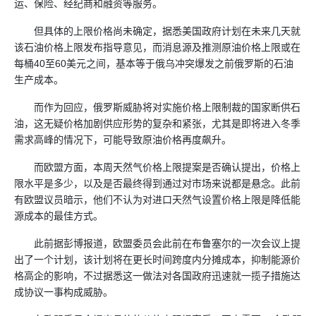
运、保险、经纪商和融资等服务。
但具体的上限价格尚未确定，据悉美国政府计划在未来几天就
该石油价格上限发布指导意见，而消息源及推测原油价格上限或在
每桶40至60美元之间，基本等于俄乌冲突爆发之前俄罗斯的石油
生产成本。
而作为回应，俄罗斯威胁将对实施价格上限制裁的国家断供石
油，这无疑价格加剧供应形势的复杂和紧张，尤其是即将进入冬季
需求高峰的情况下，可能导致原油价格再度飙升。
而欧盟方面，本周天然气价格上限提案是否确认提出，价格上
限水平是多少，以及是否最终得到通过对市场来说都是悬念。此前
有欧盟议员暗示，他们不认为对进口天然气设置价格上限是降低能
源成本的最佳方式。
此前据彭博报道，欧盟委员会此前在布鲁塞尔的一次会议上提
出了一个计划，该计划将在更长时间跨度内分摊成本，抑制能源价
格高企的影响，不过据悉这一做法对各国政府迅速就一揽子措施达
成协议一事构成威胁。