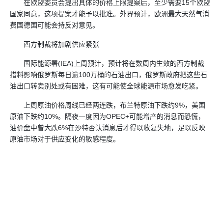
在欧盟委员会提出具体的价格上限提案后，至少需要15个欧盟
国家同意，这项提案才能予以批准。外界预计，欧洲最大天然气消
费国德国可能会持反对意见。
西方制裁将加剧供应紧张
国际能源署(IEA)上周预计，预计将在数周内生效的西方制裁
措料影响俄罗斯每日逾100万桶的石油出口，俄罗斯政府把这些石
油出口转卖别处或有困难，这有可能使全球能源市场愈发吃紧。
上周原油价格周线已经两连跌，布兰特原油下跌约9%，美国
原油下跌约10%。隔夜一度因为OPEC+可能增产的消息而恐慌，
油价盘中曾大跌6%在沙特否认消息后才得以收复失地，足以反映
原油市场对于供应变化的敏感程度。