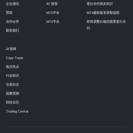
企业通讯
AT 智投
差价合约相关知识
赞助
MT5平台
MT4最新版本获取指南
合作伙伴
MT4平台
即将调整价格的股票差价合
约
联系我们
AT智眸
Copy Trade
每日热点
行业知识
交易杂志
投教视频
财经日历
Trading Central