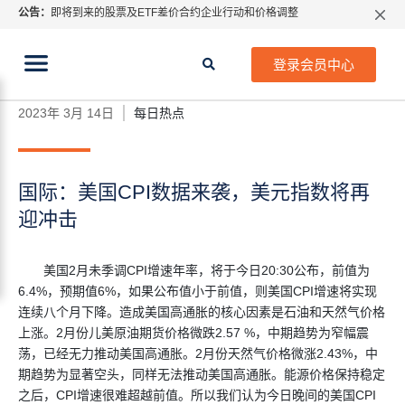
公告：
即将到来的股票及ETF差价合约企业行动和价格调整
指数过夜利息特别调整
当前位置:
2026年8月份市场假期交易通告
首页
>
每日热点
>
国际：美国CPI数据来袭，美元指数
登录会员中心
将再迎冲击
MetaTrader桌面版更新通知
如何获取最新 MetaTrader 4（MT4）更新
2023年 3月 14日
每日热点
ATFX呼吁推进金融市场合规、安全、有序、良性发展
国际：美国CPI数据来袭，美元指数将再
迎冲击
美国2月未季调CPI增速年率，将于今日20:30公布，前值为
6.4%，预期值6%，如果公布值小于前值，则美国CPI增速将实现
连续八个月下降。造成美国高通胀的核心因素是石油和天然气价格
上涨。2月份儿美原油期货价格微跌2.57 %，中期趋势为窄幅震
荡，已经无力推动美国高通胀。2月份天然气价格微涨2.43%，中
期趋势为显著空头，同样无法推动美国高通胀。能源价格保持稳定
之后，CPI增速很难超越前值。所以我们认为今日晚间的美国CPI