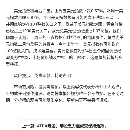
美元指数将再迎冲击。上周五美元指数下跌0.57%，本周一美
元指数再跌 0.97%，今日美元指数极有可能再次下跌0.5%以上，
并彻底稳定在104整数关口之下。受益于美元指数走弱，黄金价格
已经占上1900美元关口，欧元兑美元也已经逼近1.07高位。我们
倾向于认为，上周五的非农数据和硅谷银行的倒闭事件，将成为美
元指数二月份反弹的转折点。今年上半年，美元指数有可能跌穿
100整数关口。技术角度看，美元指数在2月24日至今的回调已经
演变为中枢3，市场价格触及中枢二的上限S1，这是趋势转折的典
型特征。
风险提示、免责条款、特别声明：
市场有风险，投资需谨慎。以上内容仅代表分析师个人观点，
不构成任何操作建议。请勿将本报告视为唯一参考依据。在不同时
期，分析师的观点可能发生变化，更新内容不会另行通知。
上一篇: ATFX港股：港股乏力但成交保持活跃，