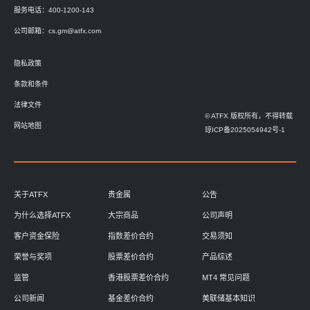
服务电话：400-1200-143
公司邮箱：
cs.gm@atfx.com
隐私政策
条款和条件
法律文件
© ATFX 版权所有，不得转载
网站地图
琼ICP备2025054942号-1
关于ATFX
贵金属
公告
为什么选择ATFX
大宗商品
公司声明
客户资金保险
指数差价合约
交易须知
荣誉与奖项
股票差价合约
产品综述
监管
香港股票差价合约
MT4 常见问题
公司新闻
基金差价合约
美联储基本知识