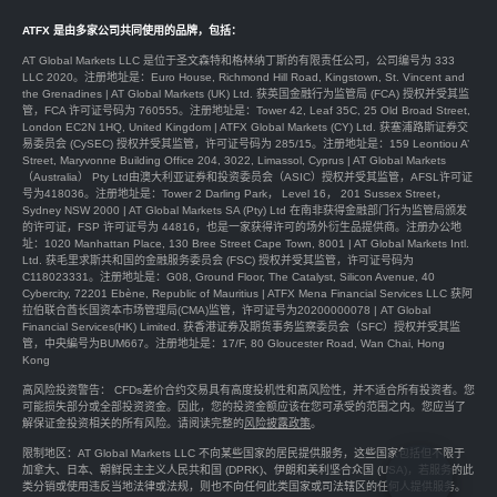
ATFX 是由多家公司共同使用的品牌，包括：
AT Global Markets LLC 是位于圣文森特和格林纳丁斯的有限责任公司，公司编号为 333
LLC 2020。注册地址是：Euro House, Richmond Hill Road, Kingstown, St. Vincent and
the Grenadines | AT Global Markets (UK) Ltd. 获英国金融行为监管局 (FCA) 授权并受其监
管，FCA 许可证号码为 760555。注册地址是：Tower 42, Leaf 35C, 25 Old Broad Street,
London EC2N 1HQ, United Kingdom | ATFX Global Markets (CY) Ltd. 获塞浦路斯证券交
易委员会 (CySEC) 授权并受其监管，许可证号码为 285/15。注册地址是：159 Leontiou A’
Street, Maryvonne Building Office 204, 3022, Limassol, Cyprus | AT Global Markets
（Australia） Pty Ltd由澳大利亚证券和投资委员会（ASIC）授权并受其监管，AFSL许可证
号为418036。注册地址是：Tower 2 Darling Park， Level 16， 201 Sussex Street，
Sydney NSW 2000 | AT Global Markets SA (Pty) Ltd 在南非获得金融部门行为监管局颁发
的许可证，FSP 许可证号为 44816，也是一家获得许可的场外衍生品提供商。注册办公地
址：1020 Manhattan Place, 130 Bree Street Cape Town, 8001 | AT Global Markets Intl.
Ltd. 获毛里求斯共和国的金融服务委员会 (FSC) 授权并受其监管，许可证号码为
C118023331。注册地址是：G08, Ground Floor, The Catalyst, Silicon Avenue, 40
Cybercity, 72201 Ebène, Republic of Mauritius | ATFX Mena Financial Services LLC 获阿
拉伯联合酋长国资本市场管理局(CMA)监管，许可证号为20200000078 | AT Global
Financial Services(HK) Limited. 获香港证券及期货事务监察委员会（SFC）授权并受其监
管，中央編号为BUM667。注册地址是：17/F, 80 Gloucester Road, Wan Chai, Hong
Kong
高风险投资警告： CFDs差价合约交易具有高度投机性和高风险性，并不适合所有投资者。您
可能损失部分或全部投资资金。因此，您的投资金额应该在您可承受的范围之内。您应当了
解保证金投资相关的所有风险。请阅读完整的
风险披露政策
。
限制地区：AT Global Markets LLC 不向某些国家的居民提供服务，这些国家包括但不限于
加拿大、日本、朝鲜民主主义人民共和国 (DPRK)、伊朗和美利坚合众国 (USA)，若服务的此
类分销或使用违反当地法律或法规，则也不向任何此类国家或司法辖区的任何人提供服务。