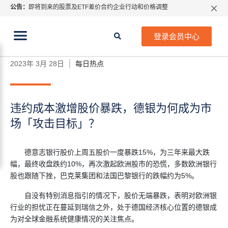
公告：
即将到来的股票及ETF差价合约企业行动和价格调整
指数过夜利息特别调整
当前位置:
2026年8月份市场假期交易通告
首页
>
每日热点
>
违约成本激增股价暴跌，德银为何成
登录会员中心
为市场「攻击目标」？
MetaTrader桌面版更新通知
如何获取最新 MetaTrader 4（MT4）更新
2023年 3月 28日
每日热点
ATFX呼吁推进金融市场合规、安全、有序、良性发展
违约成本激增股价暴跌，德银为何成为市
场「攻击目标」？
德意志银行股价上周五股价一度暴跌15%，为三年来最大跌
幅，最终收盘跌约10%，再次激起欧洲股市的恐慌，多数欧洲银行
股也跟随下挫，巴克莱集团和法国巴黎银行的跌幅约为5%。
自没有特别消息指引的情况下，股价无端暴跌，表明对欧洲银
行业的担忧正在蔓延到瑞信之外，处于德国经济核心位置的德银成
为对全球金融系统健康情况的关注焦点。