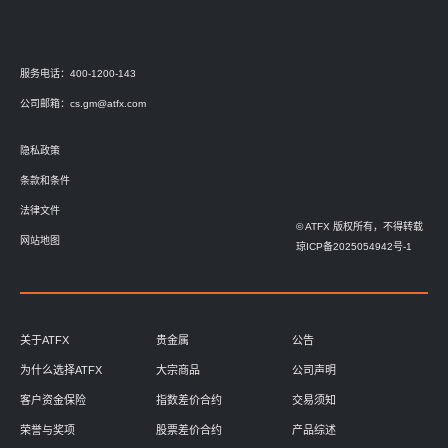
服务电话：400-1200-143
公司邮箱：
cs.gm@atfx.com
隐私政策
条款和条件
法律文件
© ATFX 版权所有，不得转载
网站地图
琼ICP备2025054942号-1
关于ATFX
贵金属
公告
为什么选择ATFX
大宗商品
公司声明
客户资金保险
指数差价合约
交易须知
荣誉与奖项
股票差价合约
产品综述