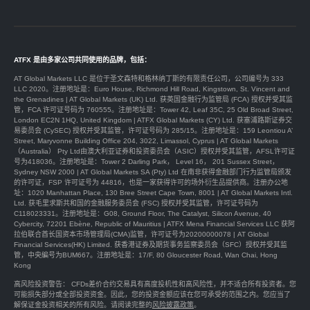
ATFX 是由多家公司共同使用的品牌，包括：
AT Global Markets LLC 是位于圣文森特和格林纳丁斯的有限责任公司，公司编号为 333
LLC 2020。注册地址是：Euro House, Richmond Hill Road, Kingstown, St. Vincent and
the Grenadines | AT Global Markets (UK) Ltd. 获英国金融行为监管局 (FCA) 授权并受其监
管，FCA 许可证号码为 760555。注册地址是：Tower 42, Leaf 35C, 25 Old Broad Street,
London EC2N 1HQ, United Kingdom | ATFX Global Markets (CY) Ltd. 获塞浦路斯证券交
易委员会 (CySEC) 授权并受其监管，许可证号码为 285/15。注册地址是：159 Leontiou A’
Street, Maryvonne Building Office 204, 3022, Limassol, Cyprus | AT Global Markets
（Australia） Pty Ltd由澳大利亚证券和投资委员会（ASIC）授权并受其监管，AFSL许可证
号为418036。注册地址是：Tower 2 Darling Park， Level 16， 201 Sussex Street，
Sydney NSW 2000 | AT Global Markets SA (Pty) Ltd 在南非获得金融部门行为监管局颁发
的许可证，FSP 许可证号为 44816，也是一家获得许可的场外衍生品提供商。注册办公地
址：1020 Manhattan Place, 130 Bree Street Cape Town, 8001 | AT Global Markets Intl.
Ltd. 获毛里求斯共和国的金融服务委员会 (FSC) 授权并受其监管，许可证号码为
C118023331。注册地址是：G08, Ground Floor, The Catalyst, Silicon Avenue, 40
Cybercity, 72201 Ebène, Republic of Mauritius | ATFX Mena Financial Services LLC 获阿
拉伯联合酋长国资本市场管理局(CMA)监管，许可证号为20200000078 | AT Global
Financial Services(HK) Limited. 获香港证券及期货事务监察委员会（SFC）授权并受其监
管，中央編号为BUM667。注册地址是：17/F, 80 Gloucester Road, Wan Chai, Hong
Kong
高风险投资警告： CFDs差价合约交易具有高度投机性和高风险性，并不适合所有投资者。您
可能损失部分或全部投资资金。因此，您的投资金额应该在您可承受的范围之内。您应当了
解保证金投资相关的所有风险。请阅读完整的
风险披露政策
。