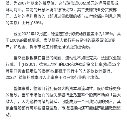
润，为2007年以来的最高值，这与瑞信近80亿美元的净亏损形成
鲜明对比。当前的升息环境令德银受益，其主要赚钱业务贷款部
门，去年的净利息收入（即通过贷款赚的钱与支付给储户利息之间
的差额）上升了39%。
截至2022年12月底，德意志银行的流动性覆盖率为135%，高
于100%的最低要求，表明德意志银行拥有足够的高质量流动资
产，如现金、货币市场工具和无担保投资级债券。
当然德银也存在自己的问题：流动性不如巴克莱、法国兴业银
行或汇丰(HSBC)，德意志银行的LCR和净稳定资金比率(衡量12个
月期间资金稳定性的指标)也都低于同行中的大多数欧洲银行；
2022年德银的成本收入比率高于欧洲银行业的平均值。
整体来看，德银目前拥有强大的资本和流动性，股价重磅更多
的反映，当前市场信心的缺失是银行业乃至整个股票市场的「最大
敌人」，因为这种情绪的蔓延，可能成为一个自我实现的预言，其
他金融股都有可能被轻易波及，市场短期内还可能经历数翻激烈波
动。