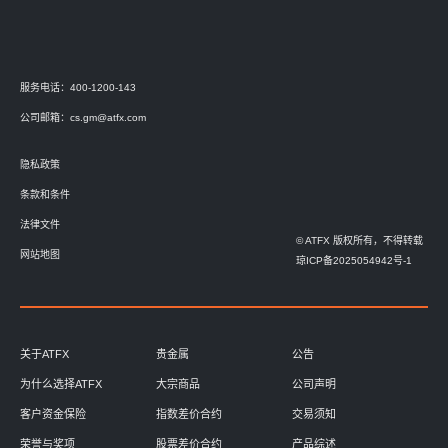
服务电话：400-1200-143
公司邮箱：
cs.gm@atfx.com
隐私政策
条款和条件
法律文件
© ATFX 版权所有，不得转载
网站地图
琼ICP备2025054942号-1
关于ATFX
贵金属
公告
为什么选择ATFX
大宗商品
公司声明
客户资金保险
指数差价合约
交易须知
荣誉与奖项
股票差价合约
产品综述