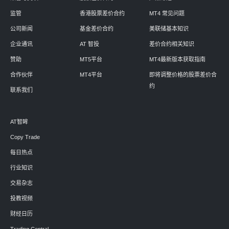
监管
香港股票差价合约
MT4 常见问题
公司新闻
基金差价合约
美联储基本知识
企业通讯
AT 智投
差价合约相关知识
赞助
MT5平台
MT4最新版本获取指南
合作伙伴
MT4平台
即将调整价格的股票差价合
约
联系我们
AT智眸
Copy Trade
每日热点
行业知识
交易杂志
投教视频
财经日历