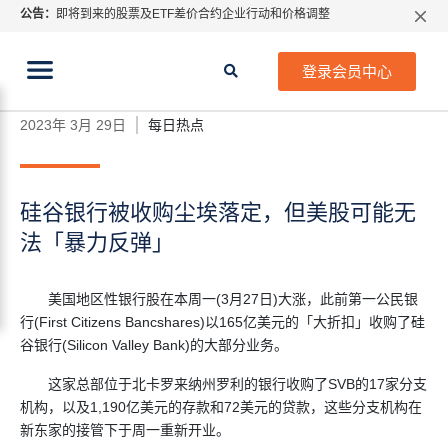
公告：
即将到来的股票及ETF差价合约企业行动和价格调整
指数过夜利息特别调整
当前位置:
2026年8月份市场假期交易通告
首页
>
每日热点
>
硅谷银行被收购尘埃落定，但美股可
登录会员中心
能无法「暴力反弹」
MetaTrader桌面版更新通知
如何获取最新 MetaTrader 4（MT4）更新
2023年 3月 29日
每日热点
ATFX呼吁推进金融市场合规、安全、有序、良性发展
硅谷银行被收购尘埃落定，但美股可能无
法「暴力反弹」
美国地区性银行股在本周一(3月27日)大涨，此前第一公民银
行(First Citizens Bancshares)以165亿美元的「大折扣」收购了硅
谷银行(Silicon Valley Bank)的大部分业务。
这家总部位于北卡罗来纳州罗利的银行收购了SVB的17家分支
机构，以及1,190亿美元的存款和72美元的贷款，这些分支机构在
新东家的接管下于周一重新开业。