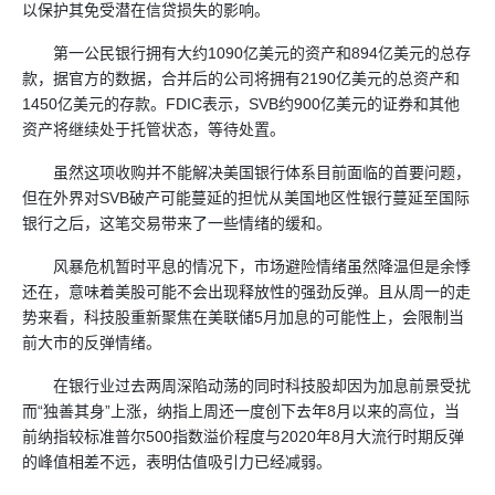
以保护其免受潜在信贷损失的影响。
第一公民银行拥有大约1090亿美元的资产和894亿美元的总存
款，据官方的数据，合并后的公司将拥有2190亿美元的总资产和
1450亿美元的存款。FDIC表示，SVB约900亿美元的证券和其他
资产将继续处于托管状态，等待处置。
虽然这项收购并不能解决美国银行体系目前面临的首要问题，
但在外界对SVB破产可能蔓延的担忧从美国地区性银行蔓延至国际
银行之后，这笔交易带来了一些情绪的缓和。
风暴危机暂时平息的情况下，市场避险情绪虽然降温但是余悸
还在，意味着美股可能不会出现释放性的强劲反弹。且从周一的走
势来看，科技股重新聚焦在美联储5月加息的可能性上，会限制当
前大市的反弹情绪。
在银行业过去两周深陷动荡的同时科技股却因为加息前景受扰
而“独善其身”上涨，纳指上周还一度创下去年8月以来的高位，当
前纳指较标准普尔500指数溢价程度与2020年8月大流行时期反弹
的峰值相差不远，表明估值吸引力已经减弱。