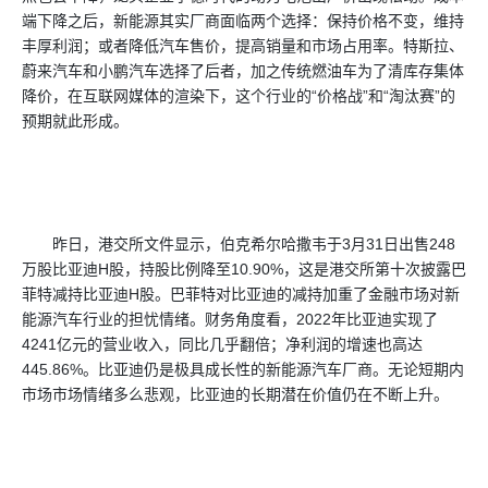
端下降之后，新能源其实厂商面临两个选择：保持价格不变，维持
丰厚利润；或者降低汽车售价，提高销量和市场占用率。特斯拉、
蔚来汽车和小鹏汽车选择了后者，加之传统燃油车为了清库存集体
降价，在互联网媒体的渲染下，这个行业的“价格战”和“淘汰赛”的
预期就此形成。
昨日，港交所文件显示，伯克希尔哈撒韦于3月31日出售248
万股比亚迪H股，持股比例降至10.90%，这是港交所第十次披露巴
菲特减持比亚迪H股。巴菲特对比亚迪的减持加重了金融市场对新
能源汽车行业的担忧情绪。财务角度看，2022年比亚迪实现了
4241亿元的营业收入，同比几乎翻倍；净利润的增速也高达
445.86%。比亚迪仍是极具成长性的新能源汽车厂商。无论短期内
市场市场情绪多么悲观，比亚迪的长期潜在价值仍在不断上升。