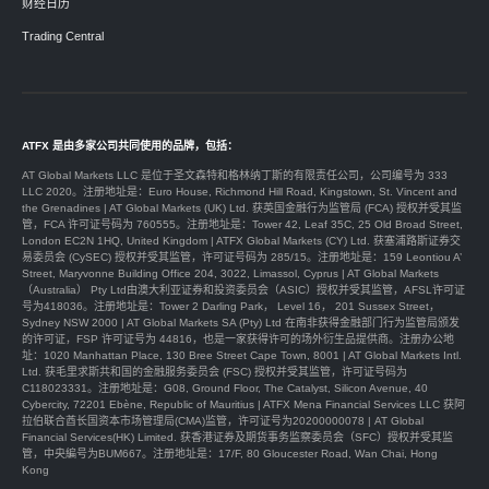
财经日历
Trading Central
ATFX 是由多家公司共同使用的品牌，包括：
AT Global Markets LLC 是位于圣文森特和格林纳丁斯的有限责任公司，公司编号为 333
LLC 2020。注册地址是：Euro House, Richmond Hill Road, Kingstown, St. Vincent and
the Grenadines | AT Global Markets (UK) Ltd. 获英国金融行为监管局 (FCA) 授权并受其监
管，FCA 许可证号码为 760555。注册地址是：Tower 42, Leaf 35C, 25 Old Broad Street,
London EC2N 1HQ, United Kingdom | ATFX Global Markets (CY) Ltd. 获塞浦路斯证券交
易委员会 (CySEC) 授权并受其监管，许可证号码为 285/15。注册地址是：159 Leontiou A’
Street, Maryvonne Building Office 204, 3022, Limassol, Cyprus | AT Global Markets
（Australia） Pty Ltd由澳大利亚证券和投资委员会（ASIC）授权并受其监管，AFSL许可证
号为418036。注册地址是：Tower 2 Darling Park， Level 16， 201 Sussex Street，
Sydney NSW 2000 | AT Global Markets SA (Pty) Ltd 在南非获得金融部门行为监管局颁发
的许可证，FSP 许可证号为 44816，也是一家获得许可的场外衍生品提供商。注册办公地
址：1020 Manhattan Place, 130 Bree Street Cape Town, 8001 | AT Global Markets Intl.
Ltd. 获毛里求斯共和国的金融服务委员会 (FSC) 授权并受其监管，许可证号码为
C118023331。注册地址是：G08, Ground Floor, The Catalyst, Silicon Avenue, 40
Cybercity, 72201 Ebène, Republic of Mauritius | ATFX Mena Financial Services LLC 获阿
拉伯联合酋长国资本市场管理局(CMA)监管，许可证号为20200000078 | AT Global
Financial Services(HK) Limited. 获香港证券及期货事务监察委员会（SFC）授权并受其监
管，中央編号为BUM667。注册地址是：17/F, 80 Gloucester Road, Wan Chai, Hong
Kong