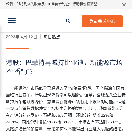
公告：
即将到来的股票及ETF差价合约企业行动和价格调整
指数过夜利息特别调整
当前位置:
2026年8月份市场假期交易通告
首页
>
每日热点
>
港股：巴菲特再减持比亚迪，新能源
登录会员中心
市场不“香”了？
MetaTrader桌面版更新通知
如何获取最新 MetaTrader 4（MT4）更新
2023年 4月 12日
每日热点
ATFX呼吁推进金融市场合规、安全、有序、良性发展
港股：巴菲特再减持比亚迪，新能源市场
不“香”了？
能源汽车市场似乎已经进入了“淘汰赛”阶段。国产燃油车因为
面临行业变革，所以出现降价潮可以理解。但是，全球龙头企业特
斯拉汽车也频现降价，意味着新能源市场有走下坡路的可能。但这
一观点与销售数据冲突：根据中汽协的数据，3月，我国新能源汽
车产销分别达到67.4万辆和65.3万辆，环比分别增长22%和
24.4%，同比分别增长44.8%和34.8%，市场占有率达到26.6%。
大踏步增长的销售量，无论如何也不能得出行业进入衰退的结论。