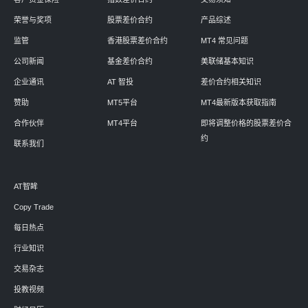
荣誉与奖项
股票差价合约
产品综述
监管
香港股票差价合约
MT4 常见问题
公司新闻
基金差价合约
美联储基本知识
企业通讯
AT 智投
差价合约相关知识
赞助
MT5平台
MT4最新版本获取指南
合作伙伴
MT4平台
即将调整价格的股票差价合
约
联系我们
AT智眸
Copy Trade
每日热点
行业知识
交易杂志
投教视频