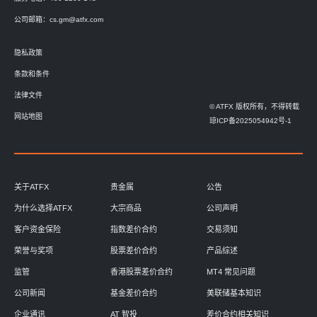
公司邮箱：
cs.gm@atfx.com
隐私政策
条款和条件
法律文件
© ATFX 版权所有，不得转载
网站地图
琼ICP备2025054942号-1
关于ATFX
贵金属
公告
为什么选择ATFX
大宗商品
公司声明
客户资金保险
指数差价合约
交易须知
荣誉与奖项
股票差价合约
产品综述
监管
香港股票差价合约
MT4 常见问题
公司新闻
基金差价合约
美联储基本知识
企业通讯
AT 智投
差价合约相关知识