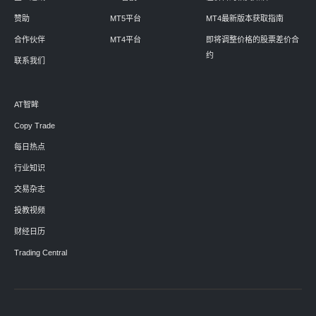
赞助
MT5平台
MT4最新版本获取指南
合作伙伴
MT4平台
即将调整价格的股票差价合
约
联系我们
AT智眸
Copy Trade
每日热点
行业知识
交易杂志
投教视频
财经日历
Trading Central