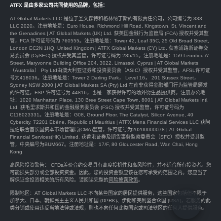
ATFX 是由多家公司共同使用的品牌，包括：
AT Global Markets LLC 是位于圣文森特和格林纳丁斯的有限责任公司，公司编号为 333
LLC 2020。注册地址是：Euro House, Richmond Hill Road, Kingstown, St. Vincent and
the Grenadines | AT Global Markets (UK) Ltd. 获英国金融行为监管局 (FCA) 授权并受其监
管，FCA 许可证号码为 760555。注册地址是：Tower 42, Leaf 35C, 25 Old Broad Street,
London EC2N 1HQ, United Kingdom | ATFX Global Markets (CY) Ltd. 获塞浦路斯证券交
易委员会 (CySEC) 授权并受其监管，许可证号码为 285/15。注册地址是：159 Leontiou A’
Street, Maryvonne Building Office 204, 3022, Limassol, Cyprus | AT Global Markets
（Australia） Pty Ltd由澳大利亚证券和投资委员会（ASIC）授权并受其监管，AFSL许可证
号为418036。注册地址是：Tower 2 Darling Park， Level 16， 201 Sussex Street，
Sydney NSW 2000 | AT Global Markets SA (Pty) Ltd 在南非获得金融部门行为监管局颁发
的许可证，FSP 许可证号为 44816，也是一家获得许可的场外衍生品提供商。注册办公地
址：1020 Manhattan Place, 130 Bree Street Cape Town, 8001 | AT Global Markets Intl.
Ltd. 获毛里求斯共和国的金融服务委员会 (FSC) 授权并受其监管，许可证号码为
C118023331。注册地址是：G08, Ground Floor, The Catalyst, Silicon Avenue, 40
Cybercity, 72201 Ebène, Republic of Mauritius | ATFX Mena Financial Services LLC 获阿
拉伯联合酋长国资本市场管理局(CMA)监管，许可证号为20200000078 | AT Global
Financial Services(HK) Limited. 获香港证券及期货事务监察委员会（SFC）授权并受其监
管，中央編号为BUM667。注册地址是：17/F, 80 Gloucester Road, Wan Chai, Hong
Kong
高风险投资警告： CFDs差价合约交易具有高度投机性和高风险性，并不适合所有投资者。您
可能损失部分或全部投资资金。因此，您的投资金额应该在您可承受的范围之内。您应当了
解保证金投资相关的所有风险。请阅读完整的
风险披露政策
。
限制地区：AT Global Markets LLC 不向某些国家的居民提供服务，这些国家包括但不限于
加拿大、日本、朝鲜民主主义人民共和国 (DPRK)、伊朗和美利坚合众国 (USA)，若服务的此
类分销或使用违反当地法律或法规，则也不向任何此类国家或司法辖区的任何人提供服务。