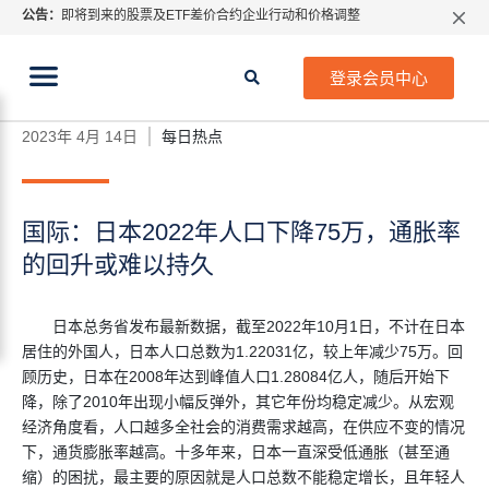
公告：
即将到来的股票及ETF差价合约企业行动和价格调整
指数过夜利息特别调整
当前位置:
2026年8月份市场假期交易通告
首页
>
每日热点
>
国际：日本2022年人口下降75万，
登录会员中心
通胀率的回升或难以持久
MetaTrader桌面版更新通知
如何获取最新 MetaTrader 4（MT4）更新
2023年 4月 14日
每日热点
ATFX呼吁推进金融市场合规、安全、有序、良性发展
国际：日本2022年人口下降75万，通胀率
的回升或难以持久
日本总务省发布最新数据，截至2022年10月1日，不计在日本
居住的外国人，日本人口总数为1.22031亿，较上年减少75万。回
顾历史，日本在2008年达到峰值人口1.28084亿人，随后开始下
降，除了2010年出现小幅反弹外，其它年份均稳定减少。从宏观
经济角度看，人口越多全社会的消费需求越高，在供应不变的情况
下，通货膨胀率越高。十多年来，日本一直深受低通胀（甚至通
缩）的困扰，最主要的原因就是人口总数不能稳定增长，且年轻人