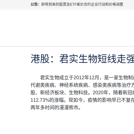
公告：
即将到来的股票及ETF差价合约企业行动和价格调整
指数过夜利息特别调整
当前位置:
首页
>
每日热点
>
港股：君实生物短线走强
2026年8月份市场假期交易通告
MetaTrader桌面版更新通知
2023年 4月 21日
每日热点
如何获取最新 MetaTrader 4（MT4）更新
ATFX呼吁推进金融市场合规、安全、有序、良性发展
港股：君实生物短线走
君实生物成立于2012年12月，是一家生物
代谢类疾病、神经系统疾病、感染类疾病等治疗
股、新经济板块、生物科技。2020年，随着新
112.73%的涨幅。现如今，疫情的影响早已不
两年多时间的漫漫熊市。