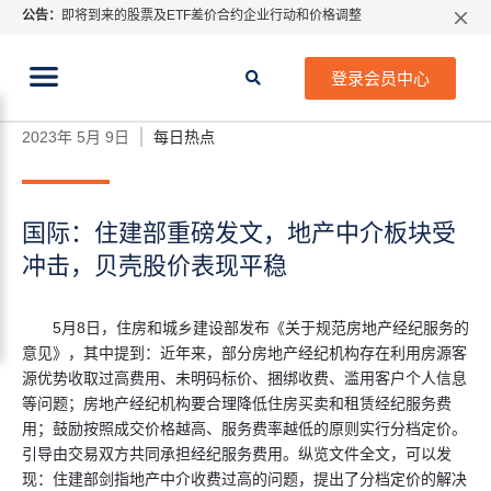
公告：
即将到来的股票及ETF差价合约企业行动和价格调整
指数过夜利息特别调整
当前位置:
2026年8月份市场假期交易通告
首页
>
每日热点
>
国际：住建部重磅发文，地产中介板
登录会员中心
块受冲击，贝壳股价表现平稳
MetaTrader桌面版更新通知
如何获取最新 MetaTrader 4（MT4）更新
2023年 5月 9日
每日热点
ATFX呼吁推进金融市场合规、安全、有序、良性发展
国际：住建部重磅发文，地产中介板块受
冲击，贝壳股价表现平稳
5月8日，住房和城乡建设部发布《关于规范房地产经纪服务的
意见》，其中提到：近年来，部分房地产经纪机构存在利用房源客
源优势收取过高费用、未明码标价、捆绑收费、滥用客户个人信息
等问题；房地产经纪机构要合理降低住房买卖和租赁经纪服务费
用；鼓励按照成交价格越高、服务费率越低的原则实行分档定价。
引导由交易双方共同承担经纪服务费用。纵览文件全文，可以发
现：住建部剑指地产中介收费过高的问题，提出了分档定价的解决