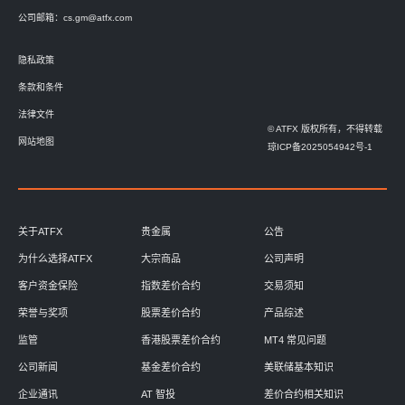
公司邮箱：
cs.gm@atfx.com
隐私政策
条款和条件
法律文件
© ATFX 版权所有，不得转载
网站地图
琼ICP备2025054942号-1
关于ATFX
贵金属
公告
为什么选择ATFX
大宗商品
公司声明
客户资金保险
指数差价合约
交易须知
荣誉与奖项
股票差价合约
产品综述
监管
香港股票差价合约
MT4 常见问题
公司新闻
基金差价合约
美联储基本知识
企业通讯
AT 智投
差价合约相关知识