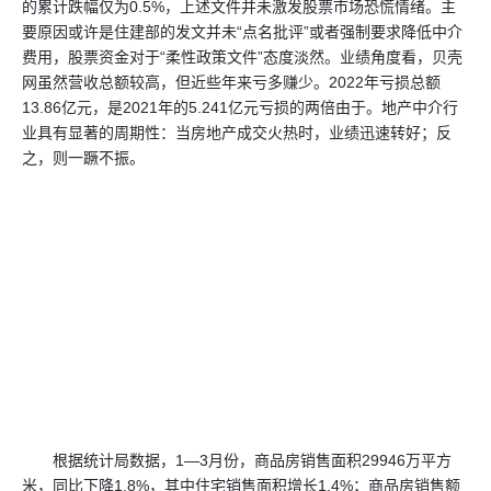
的累计跌幅仅为0.5%，上述文件并未激发股票市场恐慌情绪。主
要原因或许是住建部的发文并未“点名批评”或者强制要求降低中介
费用，股票资金对于“柔性政策文件”态度淡然。业绩角度看，贝壳
网虽然营收总额较高，但近些年来亏多赚少。2022年亏损总额
13.86亿元，是2021年的5.241亿元亏损的两倍由于。地产中介行
业具有显著的周期性：当房地产成交火热时，业绩迅速转好；反
之，则一蹶不振。
根据统计局数据，1—3月份，商品房销售面积29946万平方
米，同比下降1.8%，其中住宅销售面积增长1.4%；商品房销售额