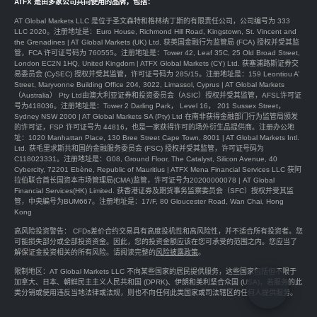
ATFX 是由多家公司共同使用的品牌，包括：
AT Global Markets LLC 是位于圣文森特和格林纳丁斯的有限责任公司，公司编号为 333
LLC 2020。注册地址是：Euro House, Richmond Hill Road, Kingstown, St. Vincent and
the Grenadines | AT Global Markets (UK) Ltd. 获英国金融行为监管局 (FCA) 授权并受其监
管，FCA 许可证号码为 760555。注册地址是：Tower 42, Leaf 35C, 25 Old Broad Street,
London EC2N 1HQ, United Kingdom | ATFX Global Markets (CY) Ltd. 获塞浦路斯证券交
易委员会 (CySEC) 授权并受其监管，许可证号码为 285/15。注册地址是：159 Leontiou A’
Street, Maryvonne Building Office 204, 3022, Limassol, Cyprus | AT Global Markets
（Australia） Pty Ltd由澳大利亚证券和投资委员会（ASIC）授权并受其监管，AFSL许可证
号为418036。注册地址是：Tower 2 Darling Park， Level 16， 201 Sussex Street，
Sydney NSW 2000 | AT Global Markets SA (Pty) Ltd 在南非获得金融部门行为监管局颁发
的许可证，FSP 许可证号为 44816，也是一家获得许可的场外衍生品提供商。注册办公地
址：1020 Manhattan Place, 130 Bree Street Cape Town, 8001 | AT Global Markets Intl.
Ltd. 获毛里求斯共和国的金融服务委员会 (FSC) 授权并受其监管，许可证号码为
C118023331。注册地址是：G08, Ground Floor, The Catalyst, Silicon Avenue, 40
Cybercity, 72201 Ebène, Republic of Mauritius | ATFX Mena Financial Services LLC 获阿
拉伯联合酋长国资本市场管理局(CMA)监管，许可证号为20200000078 | AT Global
Financial Services(HK) Limited. 获香港证券及期货事务监察委员会（SFC）授权并受其监
管，中央編号为BUM667。注册地址是：17/F, 80 Gloucester Road, Wan Chai, Hong
Kong
高风险投资警告： CFDs差价合约交易具有高度投机性和高风险性，并不适合所有投资者。您
可能损失部分或全部投资资金。因此，您的投资金额应该在您可承受的范围之内。您应当了
解保证金投资相关的所有风险。请阅读完整的
风险披露政策
。
限制地区：AT Global Markets LLC 不向某些国家的居民提供服务，这些国家包括但不限于
加拿大、日本、朝鲜民主主义人民共和国 (DPRK)、伊朗和美利坚合众国 (USA)，若服务的此
类分销或使用违反当地法律或法规，则也不向任何此类国家或司法辖区的任何人提供服务。