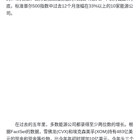
底，标准普尔500指数中过去12个月涨幅在33%以上的10家能源公
司。
在过去的五年里，多数能源公司都录得至少两位数的增长。根
据FactSet的数据，雪佛龙(CVX)和埃克森美孚(XOM)持有483亿美
元的现金和现金等价物，比今年年初时增加10亿美元。今年头三个