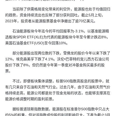
当前除了供需格局变化带来的利空外，能源股也处于均值回归
的趋势，资金持续流出也反映了部分获利回吐。截止5月上旬，
2023年，投资者从能源股票基金中净撤出了逾70亿美元。
石油能源板块今年迄今的平均回报率为-3.1%，以基准能源精
选板块SPDR ETF(XLE)为代表的能源板块今年至今累计跌近8%，
美国石油基金ETF(USO)至今回落10%。
部分能源股出现两位数的下跌，雪佛龙的股价今年以来下跌了
12%，埃克森美孚下跌了4.1%。沃伦•巴菲特的宠儿西方石油公司
股价下跌了8%，但仍然是今年第一季度对冲基金购买最多的股
票。
不过，即便板块集体调整，标普500指数高股息的股票中，就
有几只来自于石油和天然气行业。过去几年，由于石油和天然气价
格持续走高，能源公司都是处于现金充裕的状态，也能够支撑其在
能源价格调整时期的盈利前景。
据标普道琼斯指数数据，能源股在标准普尔500指数中只占大
约5%的权重，但对该指数成份股的利润影响巨大。下表为截止3月