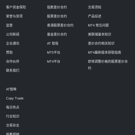
客户资金保险
指数差价合约
交易须知
荣誉与奖项
股票差价合约
产品综述
监管
香港股票差价合约
MT4 常见问题
公司新闻
基金差价合约
美联储基本知识
企业通讯
AT 智投
差价合约相关知识
赞助
MT5平台
MT4最新版本获取指南
合作伙伴
MT4平台
即将调整价格的股票差价合
约
联系我们
AT智眸
Copy Trade
每日热点
行业知识
交易杂志
投教视频