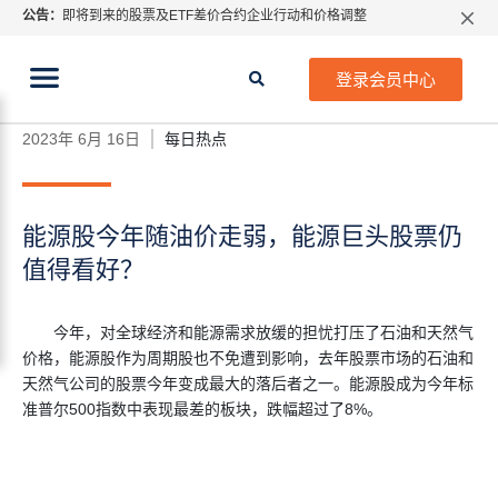
公告：
即将到来的股票及ETF差价合约企业行动和价格调整
指数过夜利息特别调整
当前位置:
2026年8月份市场假期交易通告
首页
>
每日热点
>
能源股今年随油价走弱，能源巨头股
登录会员中心
票仍值得看好？
MetaTrader桌面版更新通知
如何获取最新 MetaTrader 4（MT4）更新
2023年 6月 16日
每日热点
ATFX呼吁推进金融市场合规、安全、有序、良性发展
能源股今年随油价走弱，能源巨头股票仍
值得看好？
今年，对全球经济和能源需求放缓的担忧打压了石油和天然气
价格，能源股作为周期股也不免遭到影响，去年股票市场的石油和
天然气公司的股票今年变成最大的落后者之一。能源股成为今年标
准普尔500指数中表现最差的板块，跌幅超过了8%。