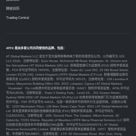
财经日历
Trading Central
ATFX 是由多家公司共同使用的品牌，包括：
AT Global Markets LLC 是位于圣文森特和格林纳丁斯的有限责任公司，公司编号为 333
LLC 2020。注册地址是：Euro House, Richmond Hill Road, Kingstown, St. Vincent and
the Grenadines | AT Global Markets (UK) Ltd. 获英国金融行为监管局 (FCA) 授权并受其监
管，FCA 许可证号码为 760555。注册地址是：Tower 42, Leaf 35C, 25 Old Broad Street,
London EC2N 1HQ, United Kingdom | ATFX Global Markets (CY) Ltd. 获塞浦路斯证券交
易委员会 (CySEC) 授权并受其监管，许可证号码为 285/15。注册地址是：159 Leontiou A’
Street, Maryvonne Building Office 204, 3022, Limassol, Cyprus | AT Global Markets
（Australia） Pty Ltd由澳大利亚证券和投资委员会（ASIC）授权并受其监管，AFSL许可证
号为418036。注册地址是：Tower 2 Darling Park， Level 16， 201 Sussex Street，
Sydney NSW 2000 | AT Global Markets SA (Pty) Ltd 在南非获得金融部门行为监管局颁发
的许可证，FSP 许可证号为 44816，也是一家获得许可的场外衍生品提供商。注册办公地
址：1020 Manhattan Place, 130 Bree Street Cape Town, 8001 | AT Global Markets Intl.
Ltd. 获毛里求斯共和国的金融服务委员会 (FSC) 授权并受其监管，许可证号码为
C118023331。注册地址是：G08, Ground Floor, The Catalyst, Silicon Avenue, 40
Cybercity, 72201 Ebène, Republic of Mauritius | ATFX Mena Financial Services LLC 获阿
拉伯联合酋长国资本市场管理局(CMA)监管，许可证号为20200000078 | AT Global
Financial Services(HK) Limited. 获香港证券及期货事务监察委员会（SFC）授权并受其监
管，中央編号为BUM667。注册地址是：17/F, 80 Gloucester Road, Wan Chai, Hong