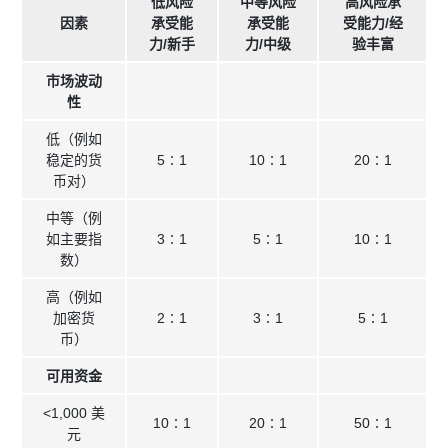
低风险
中等风险
高风险承
因素
承受能
承受能
受能力/经
力/新手
力/中级
验丰富
市场波动
性
低（例如
稳定的货
5∶1
10∶1
20∶1
币对）
中等（例
如主要指
3∶1
5∶1
10∶1
数）
高（例如
加密货
2∶1
3∶1
5∶1
币）
可用资金
<1,000 美
10∶1
20∶1
50∶1
元