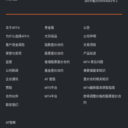
琼ICP备2025054942号-1
关于ATFX
贵金属
公告
为什么选择ATFX
大宗商品
公司声明
客户资金保险
指数差价合约
交易须知
荣誉与奖项
股票差价合约
产品综述
监管
香港股票差价合约
MT4 常见问题
公司新闻
基金差价合约
美联储基本知识
企业通讯
AT 智投
差价合约相关知识
赞助
MT5平台
MT4最新版本获取指南
合作伙伴
MT4平台
即将调整价格的股票差价合
约
联系我们
AT智眸