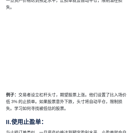
一旦资产价格达到预定水平，止损单就会自动平仓，限制潜在损
失。
例子：
交易者设立杠杆头寸，期望股票上涨。他们设置了比入场价
低 3% 的止损单。如果股票意外下跌，头寸将自动平仓，限制损
失。学习如何寻找被低估的股票。
II.使用止盈单：
与止损订单类似，一旦资产价格达到预定盈利水平，止盈单就会自