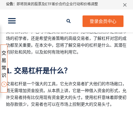
公告：
即将到来的股票及ETF差价合约企业行动和价格调整
交易杠杆是什么
指数过夜利息特别调整
2026年8月份市场假期交易通告
登录会员中心
交易杠杆是什么？杠杆是一种经常被误解的强大工具，它既可以是
MetaTrader桌面版更新通知
交易者的资产，也可以是交易者的负债。无论您是刚刚涉足金融市
如何获取最新 MetaTrader 4（MT4）更新
场的初学者，还是希望完善策略的高级交易者，了解杠杆对您的成
ATFX呼吁推进金融市场合规、安全、有序、良性发展
功都至关重要。在本文中，您将了解交易中的杠杆是什么、其潜在
的好处和风险，以及如何有效地利用它。
交
易
常
1. 交易杠杆是什么？
识
交易杠杆是一个强大的工具，它允许交易者扩大他们的市场敞口，
而无需增加资金投资。从本质上讲，它是一种借入资金的形式，允
许交易者持有比仅用现有资金更大的头寸。使用杠杆意味着即使初
始存款很少，交易者也可以在市场上控制更大的交易头寸。