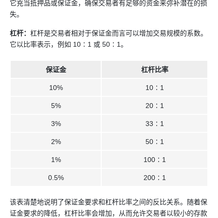
它充当抵押品或保证金，确保交易者有足够的资金来弥补潜在的损
失。
杠杆：
杠杆是交易者相对于保证金而言可以增加交易规模的系数。
它以比率表示，例如 10∶1 或 50∶1。
保证金
杠杆比率
10%
10∶1
5%
20∶1
3%
33∶1
2%
50∶1
1%
100∶1
0.5%
200∶1
该表清楚地说明了保证金要求和杠杆比率之间的反比关系。随着保
证金要求的降低，杠杆比率会增加，从而允许交易者以较小的存款