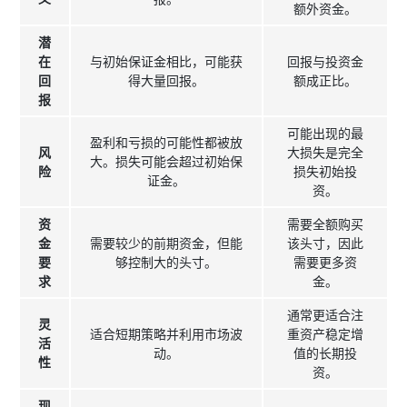
额外资金。
潜
在
与初始保证金相比，可能获
回报与投资金
回
得大量回报。
额成正比。
报
可能出现的最
盈利和亏损的可能性都被放
风
大损失是完全
大。损失可能会超过初始保
险
损失初始投
证金。
资。
资
需要全额购买
金
需要较少的前期资金，但能
该头寸，因此
要
够控制大的头寸。
需要更多资
求
金。
通常更适合注
灵
适合短期策略并利用市场波
重资产稳定增
活
动。
值的长期投
性
资。
现