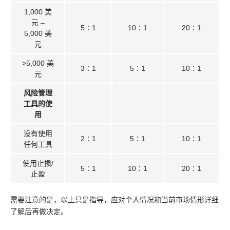
1,000 美
元 –
5∶1
10∶1
20∶1
5,000 美
元
>5,000 美
3∶1
5∶1
10∶1
元
风险管理
工具的使
用
没有使用
2∶1
5∶1
10∶1
任何工具
使用止损/
5∶1
10∶1
20∶1
止盈
需要注意的是，以上只是指导，应对个人情况和当前市场情形详细
了解后再做决定。