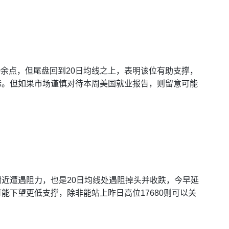
0余点，但尾盘回到20日均线之上，表明该位有助支撑，
目标。但如果市场谨慎对待本周美国就业报告，则留意可能
附近遭遇阻力，也是20日均线处遇阻掉头并收跌，今早延
可能下望更低支撑，除非能站上昨日高位17680则可以关