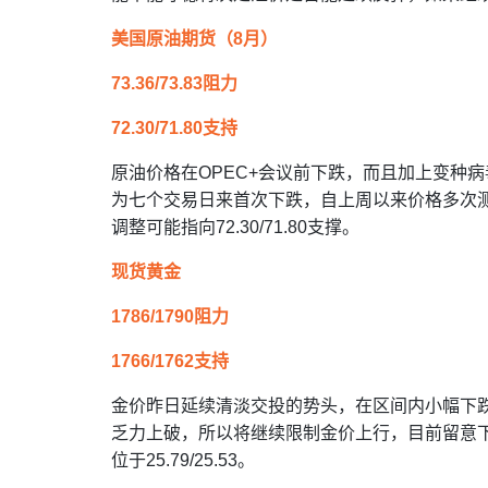
美国原油期货（8月）
73.36/73.83阻力
72.30/71.80支持
原油价格在OPEC+会议前下跌，而且加上变种
为七个交易日来首次下跌，自上周以来价格多次测
调整可能指向72.30/71.80支撑。
现货黄金
1786/1790阻力
1766/1762支持
金价昨日延续清淡交投的势头，在区间内小幅下跌
乏力上破，所以将继续限制金价上行，目前留意下方176
位于25.79/25.53。