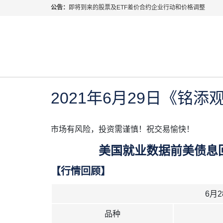
公告：
即将到来的股票及ETF差价合约企业行动和价格调整
指数过夜利息特别调整
当前位置:
首页
>
每日热点
>
2021年6月29日《铭添观
2026年8月份市场假期交易通告
MetaTrader桌面版更新通知
2021年 6月 29日
每日热点
如何获取最新 MetaTrader 4（MT4）更新
ATFX呼吁推进金融市场合规、安全、有序、良性发展
2021年6月29日《铭添
市场有风险，投资需谨慎！祝交易愉快！
美国就业数据前美债息
【行情回顾】
6月
品种