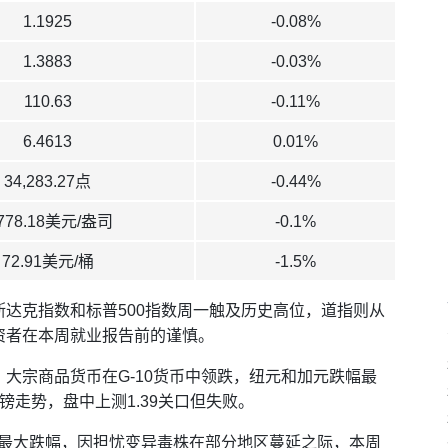
1.1925
-0.08%
1.3883
-0.03%
110.63
-0.11%
6.4613
0.01%
34,283.27点
-0.44%
,778.18美元/盎司
-0.1%
72.91美元/桶
-1.5%
达克指数和标普500指数周一触及历史高位，道指则从
资者在本周就业报告前的谨慎。
大宗商品货币在G-10货币中领跌，纽元和加元跌幅最
走势，盘中上测1.39关口但失败。
来最大跌幅，因担忧变异毒株在部分地区蔓延之际，本周