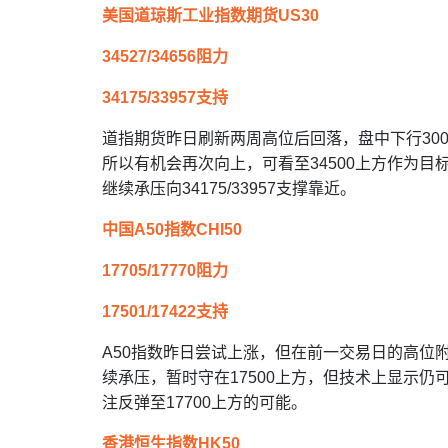
美国道琼斯工业指数期货US30
34527/34656阻力
34175/33957支持
道指期货昨日刷新两周高位后回落，盘中下行30
所以有机会再次向上，可看至34500上方作为
继续承压向34175/33957支撑靠近。
中国A50指数CHI50
17705/17770阻力
17501/17422支持
A50指数昨日尝试上涨，但在前一交易日的高位
续承压，暂时守在17500上方，但技术上显示仍
注反弹至17700上方的可能。
香港恒生指数HK50