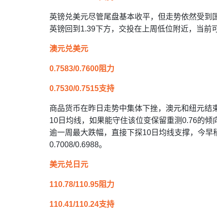
英镑兑美元尽管尾盘基本收平，但走势依然受到国
英镑回到1.39下方，交投在上周低位附近，当前可能进
澳元兑美元
0.7583/0.7600阻力
0.7530/0.7515支持
商品货币在昨日走势中集体下挫，澳元和纽元结束
10日均线，如果能守住该位变保留重测0.76的倾向，
逾一周最大跌幅，直接下探10日均线支撑，今早稍微企
0.7008/0.6988。
美元兑日元
110.78/110.95阻力
110.41/110.24支持