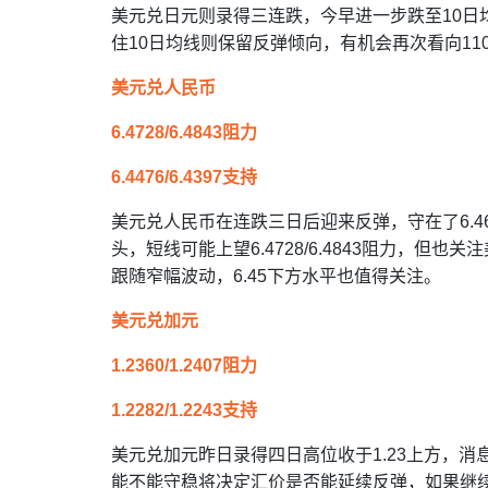
美元兑日元则录得三连跌，今早进一步跌至10日均
住10日均线则保留反弹倾向，有机会再次看向110.
美元兑人民币
6.4728/6.4843阻力
6.4476/6.4397支持
美元兑人民币在连跌三日后迎来反弹，守在了6.4
头，短线可能上望6.4728/6.4843阻力，
跟随窄幅波动，6.45下方水平也值得关注。
美元兑加元
1.2360/1.2407阻力
1.2282/1.2243支持
美元兑加元昨日录得四日高位收于1.23上方，消
能不能守稳将决定汇价是否能延续反弹，如果继续向上