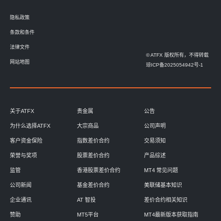
隐私政策
条款和条件
法律文件
© ATFX 版权所有，不得转载
网站地图
琼ICP备2025054942号-1
关于ATFX
贵金属
公告
为什么选择ATFX
大宗商品
公司声明
客户资金保险
指数差价合约
交易须知
荣誉与奖项
股票差价合约
产品综述
监管
香港股票差价合约
MT4 常见问题
公司新闻
基金差价合约
美联储基本知识
企业通讯
AT 智投
差价合约相关知识
赞助
MT5平台
MT4最新版本获取指南