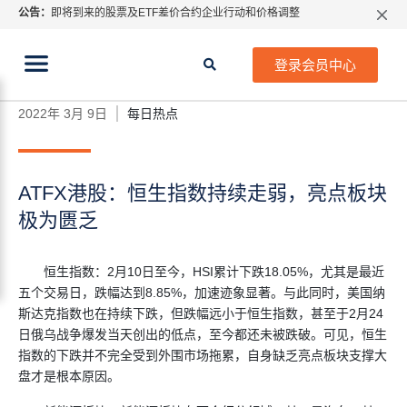
公告：
即将到来的股票及ETF差价合约企业行动和价格调整
指数过夜利息特别调整
当前位置:
2026年8月份市场假期交易通告
首页
>
每日热点
>
ATFX港股：恒生指数持续走弱，亮
登录会员中心
点板块极为匮乏
MetaTrader桌面版更新通知
如何获取最新 MetaTrader 4（MT4）更新
2022年 3月 9日
每日热点
ATFX呼吁推进金融市场合规、安全、有序、良性发展
ATFX港股：恒生指数持续走弱，亮点板块
极为匮乏
恒生指数：2月10日至今，HSI累计下跌18.05%，尤其是最近
五个交易日，跌幅达到8.85%，加速迹象显著。与此同时，美国纳
斯达克指数也在持续下跌，但跌幅远小于恒生指数，甚至于2月24
日俄乌战争爆发当天创出的低点，至今都还未被跌破。可见，恒生
指数的下跌并不完全受到外围市场拖累，自身缺乏亮点板块支撑大
盘才是根本原因。