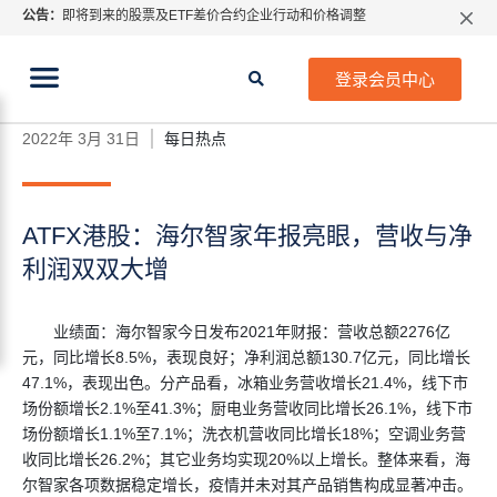
公告：
即将到来的股票及ETF差价合约企业行动和价格调整
指数过夜利息特别调整
当前位置:
2026年8月份市场假期交易通告
首页
>
每日热点
>
ATFX港股：海尔智家年报亮眼，营
登录会员中心
收与净利润双双大增
MetaTrader桌面版更新通知
如何获取最新 MetaTrader 4（MT4）更新
2022年 3月 31日
每日热点
ATFX呼吁推进金融市场合规、安全、有序、良性发展
ATFX港股：海尔智家年报亮眼，营收与净
利润双双大增
业绩面：海尔智家今日发布2021年财报：营收总额2276亿
元，同比增长8.5%，表现良好；净利润总额130.7亿元，同比增长
47.1%，表现出色。分产品看，冰箱业务营收增长21.4%，线下市
场份额增长2.1%至41.3%；厨电业务营收同比增长26.1%，线下市
场份额增长1.1%至7.1%；洗衣机营收同比增长18%；空调业务营
收同比增长26.2%；其它业务均实现20%以上增长。整体来看，海
尔智家各项数据稳定增长，疫情并未对其产品销售构成显著冲击。