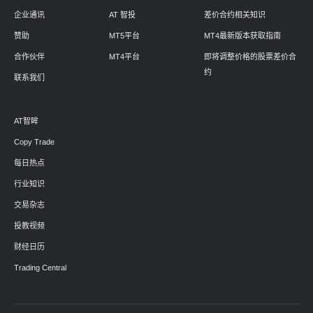
企业通讯
AT 智投
差价合约相关知识
赞助
MT5平台
MT4最新版本获取指南
合作伙伴
MT4平台
即将调整价格的股票差价合
约
联系我们
AT智眸
Copy Trade
每日热点
行业知识
交易杂志
投教视频
财经日历
Trading Central