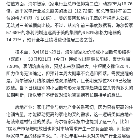
估值方面，海尔智家（家电行业总市值排第二位）动态PE为16.76
倍，高于家电行业龙头股美的集团（12.72倍）和总市值排在第三
位的格力电器（9.18倍）。美的集团和格力电器的年报尚未公布，
无法对三者做横向比较。不过，从去年前三季度数据看，海尔智家
57.68%的净利润增速远高于美的集团的6.53%和格力电器的
14.21% ，预计全年业绩增速也位居三者之首。
技术面：3月16日~29日，海尔智家股价形成小回撤勾形结构
（双底）。30日和31日（今日）连续收出两根长阳线，累计涨幅
7.93%，表明筑底有效，预期未来涨幅较大。中短期支撑位20.4，
阻力位尚无法确定，但预计本周大概率不会遇阻回落。需要提醒的
是，海尔智家月线级别形成双顶结构，且长期支撑位23.09已经被
跌破。当下日线级别的小回撤勾形无法支撑趋势由空头转向多头的
长期判断，所以我们不建议对海尔智家抱有长期持单的想法。
房地产业：家电行业与房地产业关系密切，因为只有更高的住
宅销售量，才能驱动更高的家电购买的需求，这一逻辑类似房地产
与装修建材行业的关系。海尔智家年报中也提到了这一点，比如
“房地产市场增幅放缓也将对市场需求产生一定负面影响，间接影
响家电产品的终端需求。”，不过年报中并未对房地产行业发展做