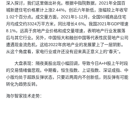
深入探讨，我们这里做出补充。根据中指院数据，2021年全国百
城新建住宅价格累计上涨2.44%，创近六年新低，涨幅较上年收窄
1.02个百分点。成交量方面，2021年1-12月，全国50城商品住宅
月均成交约3324万平方米，同比增长4.6%。我国2021年GDP增速
8.1%，远高于房地产业价格和成交量增速，表明地产行业发展落
后与其它行业。另外，中国恒大和融创中国等代表性民营地产公司
遭遇现金流危机，这给2022年房地产业的发展蒙上了一层阴影。
从这个角度看，家电行业或许还没有迎来真正意义上的“春天”。
大盘表现：隔夜美股出现小幅回调，导致今日A+H股上午时段
的交易情绪偏悲观。中期看，恒生指数、上证指数、深证成指、中
小版均处于超跌反弹状态，只要近两周内不创新低，则反弹有可能
转化为趋势反转。
海尔智家技术走势：