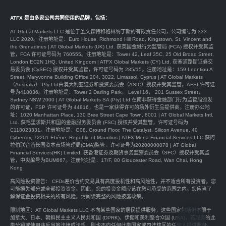
ATFX 是由多家公司共同使用的品牌，包括：
AT Global Markets LLC 是位于圣文森特和格林纳丁斯的有限责任公司，公司编号为 333
LLC 2020。注册地址是：Euro House, Richmond Hill Road, Kingstown, St. Vincent and
the Grenadines | AT Global Markets (UK) Ltd. 获英国金融行为监管局 (FCA) 授权并受其监
管，FCA 许可证号码为 760555。注册地址是：Tower 42, Leaf 35C, 25 Old Broad Street,
London EC2N 1HQ, United Kingdom | ATFX Global Markets (CY) Ltd. 获塞浦路斯证券交
易委员会 (CySEC) 授权并受其监管，许可证号码为 285/15。注册地址是：159 Leontiou A’
Street, Maryvonne Building Office 204, 3022, Limassol, Cyprus | AT Global Markets
（Australia） Pty Ltd由澳大利亚证券和投资委员会（ASIC）授权并受其监管，AFSL许可证
号为418036。注册地址是：Tower 2 Darling Park， Level 16， 201 Sussex Street，
Sydney NSW 2000 | AT Global Markets SA (Pty) Ltd 在南非获得金融部门行为监管局颁发
的许可证，FSP 许可证号为 44816，也是一家获得许可的场外衍生品提供商。注册办公地
址：1020 Manhattan Place, 130 Bree Street Cape Town, 8001 | AT Global Markets Intl.
Ltd. 获毛里求斯共和国的金融服务委员会 (FSC) 授权并受其监管，许可证号码为
C118023331。注册地址是：G08, Ground Floor, The Catalyst, Silicon Avenue, 40
Cybercity, 72201 Ebène, Republic of Mauritius | ATFX Mena Financial Services LLC 获阿
拉伯联合酋长国资本市场管理局(CMA)监管，许可证号为20200000078 | AT Global
Financial Services(HK) Limited. 获香港证券及期货事务监察委员会（SFC）授权并受其监
管，中央編号为BUM667。注册地址是：17/F, 80 Gloucester Road, Wan Chai, Hong
Kong
高风险投资警告： CFDs差价合约交易具有高度投机性和高风险性，并不适合所有投资者。您
可能损失部分或全部投资资金。因此，您的投资金额应该在您可承受的范围之内。您应当了
解保证金投资相关的所有风险。请阅读完整的
风险披露政策
。
限制地区：AT Global Markets LLC 不向某些国家的居民提供服务，这些国家包括但不限于
加拿大、日本、朝鲜民主主义人民共和国 (DPRK)、伊朗和美利坚合众国 (USA)，若服务的此
类分销或使用违反当地法律或法规，则也不向任何此类国家或司法辖区的任何人提供服务。