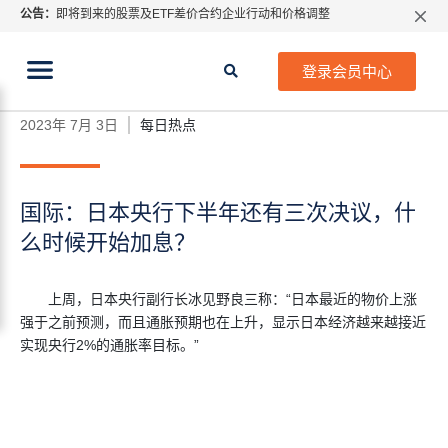
公告：
即将到来的股票及ETF差价合约企业行动和价格调整
指数过夜利息特别调整
当前位置:
2026年8月份市场假期交易通告
首页
>
每日热点
>
国际：日本央行下半年还有三次决
登录会员中心
议，什么时候开始加息？
MetaTrader桌面版更新通知
如何获取最新 MetaTrader 4（MT4）更新
2023年 7月 3日
每日热点
ATFX呼吁推进金融市场合规、安全、有序、良性发展
国际：日本央行下半年还有三次决议，什
么时候开始加息？
上周，日本央行副行长冰见野良三称：“日本最近的物价上涨
强于之前预测，而且通胀预期也在上升，显示日本经济越来越接近
实现央行2%的通胀率目标。”