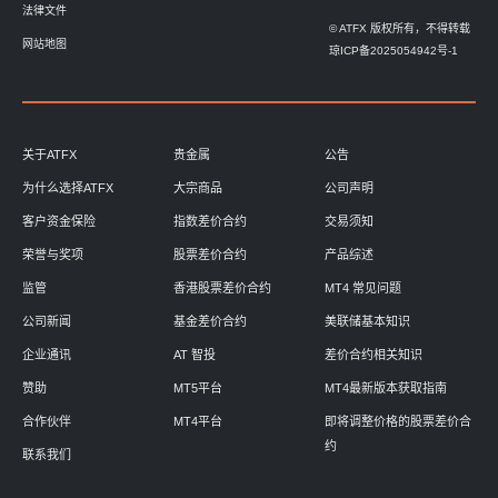
法律文件
© ATFX 版权所有，不得转载
网站地图
琼ICP备2025054942号-1
关于ATFX
贵金属
公告
为什么选择ATFX
大宗商品
公司声明
客户资金保险
指数差价合约
交易须知
荣誉与奖项
股票差价合约
产品综述
监管
香港股票差价合约
MT4 常见问题
公司新闻
基金差价合约
美联储基本知识
企业通讯
AT 智投
差价合约相关知识
赞助
MT5平台
MT4最新版本获取指南
合作伙伴
MT4平台
即将调整价格的股票差价合
约
联系我们