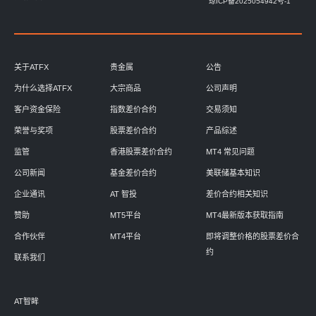
琼ICP备2025054942号-1
关于ATFX
贵金属
公告
为什么选择ATFX
大宗商品
公司声明
客户资金保险
指数差价合约
交易须知
荣誉与奖项
股票差价合约
产品综述
监管
香港股票差价合约
MT4 常见问题
公司新闻
基金差价合约
美联储基本知识
企业通讯
AT 智投
差价合约相关知识
赞助
MT5平台
MT4最新版本获取指南
合作伙伴
MT4平台
即将调整价格的股票差价合
约
联系我们
AT智眸