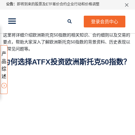
公告：
即将到来的股票及ETF差价合约企业行动和价格调整
当前位置:
首页
>
指数
> 欧洲斯托克50指数 – EU50
指数过夜利息特别调整
欧洲斯托克50指数
2026年8月份市场假期交易通告
登录会员中心
MetaTrader桌面版更新通知
如何获取最新 MetaTrader 4（MT4）更新
这里将详细介绍欧洲斯托克50指数的相关知识、合约细则以及交易的
ATFX呼吁推进金融市场合规、安全、有序、良性发展
要点，帮助大家深入了解欧洲斯托克50指数的背景资料、历史表现以
及常见问题等。
产
为何选择ATFX投资欧洲斯托克50指数？
品
综
述