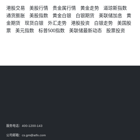
港股交易
美股行情
贵金属行情
黄金走势
道琼斯指数
通货膨胀
美股指数
黄金白银
白银期货
美联储加息
黄
金期货
现货白银
外汇走势
港股投资
白银走势
美国股
票
美元指数
标普500指数
美联储最新动态
股票投资
服务电话：400-1200-143
公司邮箱：
cs.gm@atfx.com