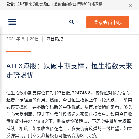
公告：
即将到来的股票及ETF差价合约企业行动和价格调整
指数过夜利息特别调整
当前位置:
2026年8月份市场假期交易通告
首页
>
每日热点
>
ATFX港股：跌破中期支撑，恒生指
登录会员中心
数未来走势堪忧
MetaTrader桌面版更新通知
如何获取最新 MetaTrader 4（MT4）更新
2021年 8月 20日
每日热点
ATFX呼吁推进金融市场合规、安全、有序、良性发展
ATFX港股：跌破中期支撑，恒生指数未来
走势堪忧
恒生指数中期支撑位在7月27日低点24748.8，该价位对多头信心
起着举足轻重的作用。然而，今日恒生指数上午时段大跌，一举突
破该支撑位，并不断创出新的中期低点。从市场情绪面来看，多头
信心大受削弱，预计下午盘时段将迎来密集止损卖单。如果今日收
盘价能够在24748.8之下，则有效突破确认，下周空头趋势大概率
延续；相反，如果收盘价在之上，多头仍有反弹的一线希望，如果
反弹实现，则空头趋势极有可能转变为区间震荡