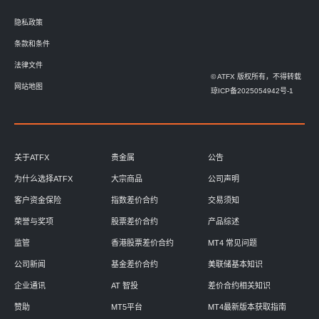
隐私政策
条款和条件
法律文件
© ATFX 版权所有，不得转载
网站地图
琼ICP备2025054942号-1
关于ATFX
贵金属
公告
为什么选择ATFX
大宗商品
公司声明
客户资金保险
指数差价合约
交易须知
荣誉与奖项
股票差价合约
产品综述
监管
香港股票差价合约
MT4 常见问题
公司新闻
基金差价合约
美联储基本知识
企业通讯
AT 智投
差价合约相关知识
赞助
MT5平台
MT4最新版本获取指南